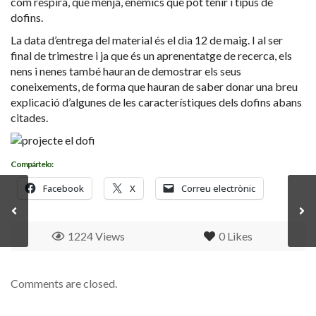
com respira, què menja, enemics que pot tenir i tipus de
dofins.
La data d’entrega del material és el dia 12 de maig. I al ser
final de trimestre i ja que és un aprenentatge de recerca, els
nens i nenes també hauran de demostrar els seus
coneixements, de forma que hauran de saber donar una breu
explicació d’algunes de les característiques dels dofins abans
citades.
Compártelo:
Facebook
X
Correu electrònic
1224 Views
0
Likes
Comments are closed.