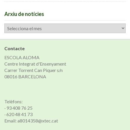
Arxiu de notícies
Arxiu
de
notícies
Contacte
ESCOLA ALOMA
Centre Integrat d'Ensenyament
Carrer Torrent Can Piquer s/n
08016 BARCELONA
Telèfons:
· 93 408 76 25
· 620 48 41 73
Email: a8014358@xtec.cat