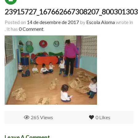
23915727_167662667308207_800301303
Posted on
14 de desembre de 2017
by
Escola Aloma
wrote in
.
It has
0 Comment
.
265 Views
0
Likes
Leave A Comment