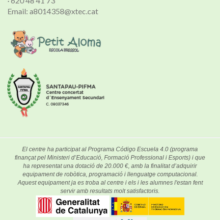
· 620 48 41 73
Email: a8014358@xtec.cat
El centre ha participat al Programa Código Escuela 4.0 (programa
finançat pel Ministeri d’Educació, Formació Professional i Esports) i que
ha representat una dotació de 20.000 €, amb la finalitat d’adquirir
equipament de robòtica, programació i llenguatge computacional.
Aquest equipament ja es troba al centre i els i les alumnes l'estan fent
servir amb resultats molt satisfactoris.