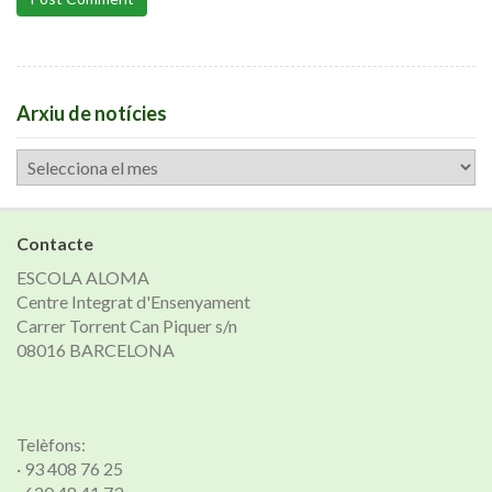
Arxiu de notícies
Arxiu
de
notícies
Contacte
ESCOLA ALOMA
Centre Integrat d'Ensenyament
Carrer Torrent Can Piquer s/n
08016 BARCELONA
Telèfons:
· 93 408 76 25