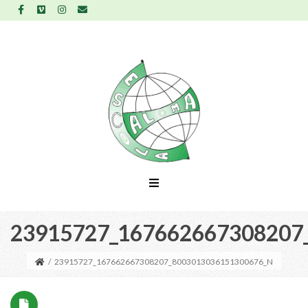
23915727_167662667308207
/
23915727_167662667308207_8003013036151300676_N