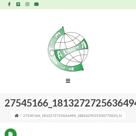
27545166_181327272563649
/
27545166_1813272725636494_1882629525500770320_N