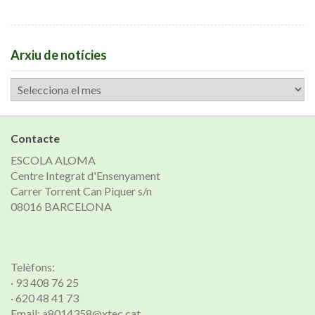
Arxiu de notícies
Arxiu
de
notícies
Contacte
ESCOLA ALOMA
Centre Integrat d'Ensenyament
Carrer Torrent Can Piquer s/n
08016 BARCELONA
Telèfons:
· 93 408 76 25
· 620 48 41 73
Email: a8014358@xtec.cat