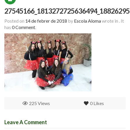
27545166_1813272725636494_18826295
Posted on
14 de febrer de 2018
by
Escola Aloma
wrote in
.
It
has
0 Comment
.
225 Views
0
Likes
Leave A Comment