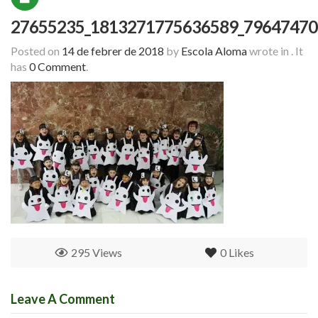
27655235_1813271775636589_79647470
Posted on
14 de febrer de 2018
by
Escola Aloma
wrote in
.
It
has
0 Comment
.
295 Views
0
Likes
Leave A Comment