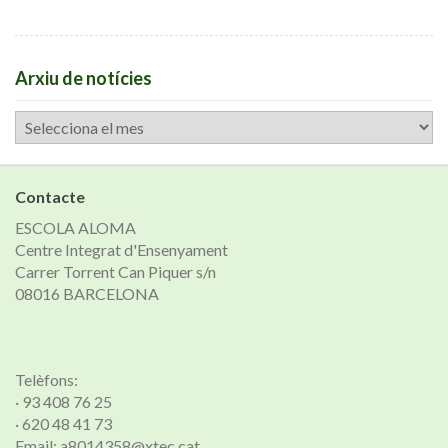
Arxiu de notícies
Arxiu
de
notícies
Contacte
ESCOLA ALOMA
Centre Integrat d'Ensenyament
Carrer Torrent Can Piquer s/n
08016 BARCELONA
Telèfons:
· 93 408 76 25
· 620 48 41 73
Email: a8014358@xtec.cat