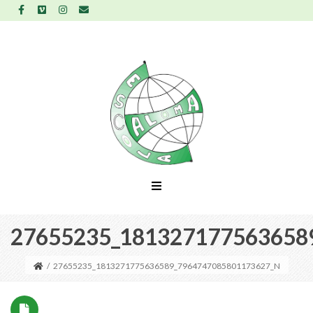
27655235_181327177563658
/
27655235_1813271775636589_7964747085801173627_N