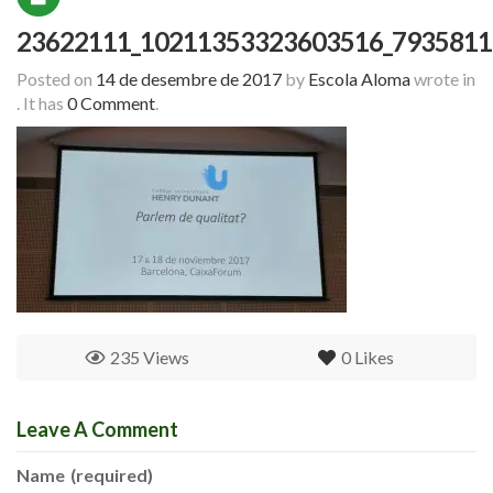
23622111_10211353323603516_7935811
Posted on
14 de desembre de 2017
by
Escola Aloma
wrote in
.
It has
0 Comment
.
235 Views
0
Likes
Leave A Comment
Name
(required)