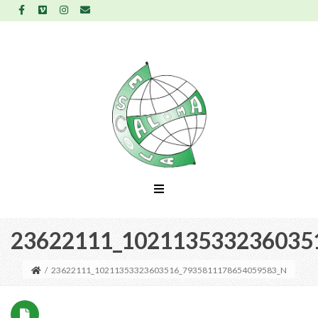
23622111_102113533236035
/
23622111_10211353323603516_7935811178654059583_N