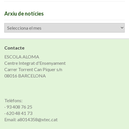
Arxiu de notícies
Arxiu
de
notícies
Contacte
ESCOLA ALOMA
Centre Integrat d'Ensenyament
Carrer Torrent Can Piquer s/n
08016 BARCELONA
Telèfons:
· 93 408 76 25
· 620 48 41 73
Email: a8014358@xtec.cat