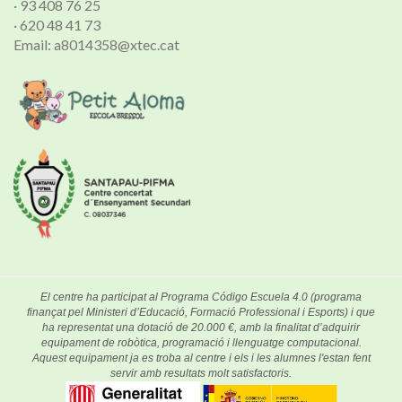
· 93 408 76 25
· 620 48 41 73
Email: a8014358@xtec.cat
El centre ha participat al Programa Código Escuela 4.0 (programa
finançat pel Ministeri d’Educació, Formació Professional i Esports) i que
ha representat una dotació de 20.000 €, amb la finalitat d’adquirir
equipament de robòtica, programació i llenguatge computacional.
Aquest equipament ja es troba al centre i els i les alumnes l'estan fent
servir amb resultats molt satisfactoris.