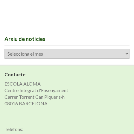
Arxiu de notícies
Arxiu
de
notícies
Contacte
ESCOLA ALOMA
Centre Integrat d'Ensenyament
Carrer Torrent Can Piquer s/n
08016 BARCELONA
Telèfons: