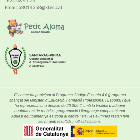
· 620 48 41 73
Email: a8014358@xtec.cat
El centre ha participat al Programa Código Escuela 4.0 (programa
finançat pel Ministeri d’Educació, Formació Professional i Esports) i que
ha representat una dotació de 20.000 €, amb la finalitat d’adquirir
equipament de robòtica, programació i llenguatge computacional.
Aquest equipament ja es troba al centre i els i les alumnes l'estan fent
servir amb resultats molt satisfactoris.