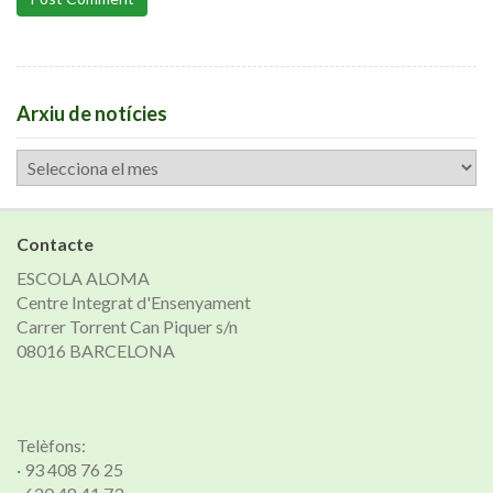
Arxiu de notícies
Arxiu
de
notícies
Contacte
ESCOLA ALOMA
Centre Integrat d'Ensenyament
Carrer Torrent Can Piquer s/n
08016 BARCELONA
Telèfons:
· 93 408 76 25