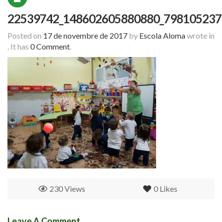
22539742_148602605880880_798105237
Posted on
17 de novembre de 2017
by
Escola Aloma
wrote in
.
It has
0 Comment
.
230 Views
0
Likes
Leave A Comment