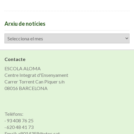
Arxiu de notícies
Arxiu
de
notícies
Contacte
ESCOLA ALOMA
Centre Integrat d'Ensenyament
Carrer Torrent Can Piquer s/n
08016 BARCELONA
Telèfons:
· 93 408 76 25
· 620 48 41 73
Email: a8014358@xtec.cat