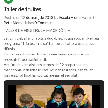
Taller de fruites
Posted on
12 de març de 2018
by
Escola Aloma
wrote in
Petit Aloma
.
It has
0 Comment
.
TALLER DE FRUITES: LA MACEDÒNIA.
Seguim treballant hàbits saludables, i Caprabo, amb el seu
programa “Tria bo, Tria sa”, també col.labora en aquesta
difusió.
Esmorzar o berenar fruita és una bona opció si volem
prevenir l’obesitat infantil.
Aquí us deixem als nens i nenes de P2 preparant una
macedònia: han triat fruites, les han testades, han tallat i
barrejat, i al final han pogut menjar el seu plat.