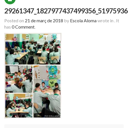
29261347_1827977437499356_51975936
Posted on
21 de març de 2018
by
Escola Aloma
wrote in
.
It
has
0 Comment
.