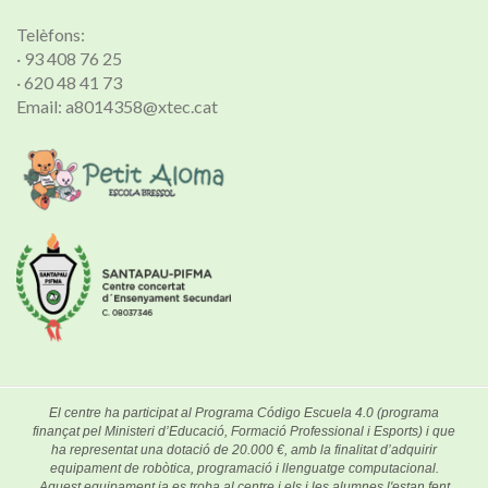
Telèfons:
· 93 408 76 25
· 620 48 41 73
Email: a8014358@xtec.cat
El centre ha participat al Programa Código Escuela 4.0 (programa
finançat pel Ministeri d’Educació, Formació Professional i Esports) i que
ha representat una dotació de 20.000 €, amb la finalitat d’adquirir
equipament de robòtica, programació i llenguatge computacional.
Aquest equipament ja es troba al centre i els i les alumnes l'estan fent