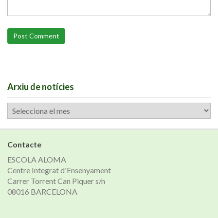
Post Comment
Arxiu de notícies
Arxiu
de
notícies
Contacte
ESCOLA ALOMA
Centre Integrat d'Ensenyament
Carrer Torrent Can Piquer s/n
08016 BARCELONA