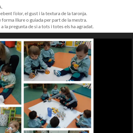
.
ent l’olor, el gust i la textura de la taronja.
de forma lliure o guiada per part de la mestra.
a pregunta de si a tots i totes els ha agradat.