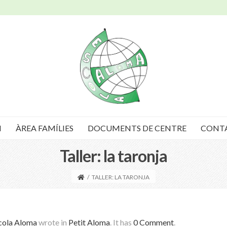
I
ÀREA FAMÍLIES
DOCUMENTS DE CENTRE
CONT
Taller: la taronja
/
TALLER: LA TARONJA
cola Aloma
wrote in
Petit Aloma
.
It has
0 Comment
.