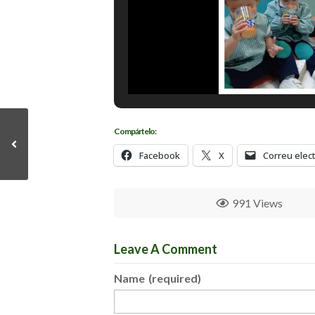
Compártelo:
Facebook
X
Correu elec
991 Views
Leave A Comment
Name
(required)