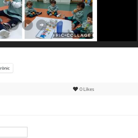
trònic
0
Likes