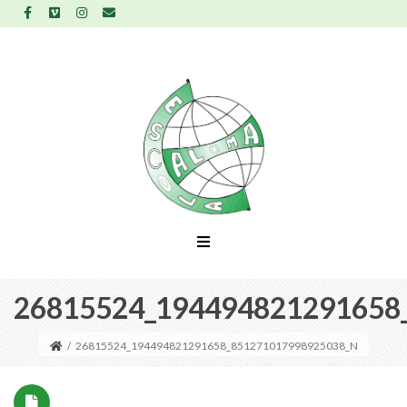
26815524_194494821291658
/
26815524_194494821291658_851271017998925038_N