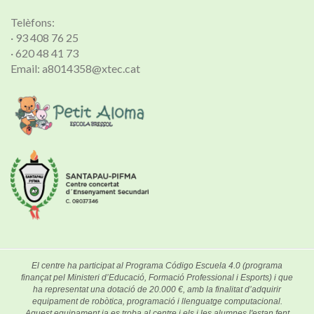
Telèfons:
· 93 408 76 25
· 620 48 41 73
Email: a8014358@xtec.cat
El centre ha participat al Programa Código Escuela 4.0 (programa
finançat pel Ministeri d’Educació, Formació Professional i Esports) i que
ha representat una dotació de 20.000 €, amb la finalitat d’adquirir
equipament de robòtica, programació i llenguatge computacional.
Aquest equipament ja es troba al centre i els i les alumnes l'estan fent