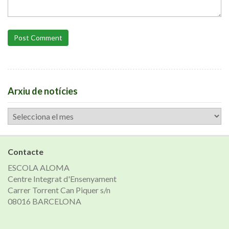
Post Comment
Arxiu de notícies
Arxiu
de
notícies
Contacte
ESCOLA ALOMA
Centre Integrat d'Ensenyament
Carrer Torrent Can Piquer s/n
08016 BARCELONA