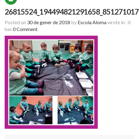
26815524_194494821291658_851271017
Posted on
30 de gener de 2018
by
Escola Aloma
wrote in
.
It
has
0 Comment
.