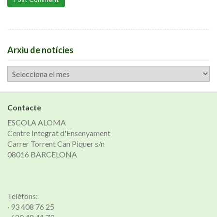
Arxiu de notícies
Arxiu
de
notícies
Contacte
ESCOLA ALOMA
Centre Integrat d'Ensenyament
Carrer Torrent Can Piquer s/n
08016 BARCELONA
Telèfons:
· 93 408 76 25