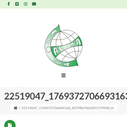
22519047_176937270669316
/
22519047_1769372706693163_8079867826931759960_N