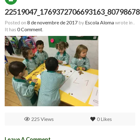
22519047_1769372706693163_80798678
Posted on
8 de novembre de 2017
by
Escola Aloma
wrote in
.
It has
0 Comment
.
225 Views
0
Likes
Leave A Comment