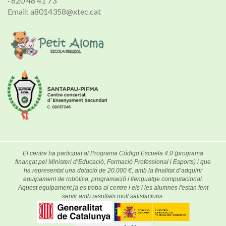
· 620 48 41 73
Email: a8014358@xtec.cat
El centre ha participat al Programa Código Escuela 4.0 (programa
finançat pel Ministeri d’Educació, Formació Professional i Esports) i que
ha representat una dotació de 20.000 €, amb la finalitat d’adquirir
equipament de robòtica, programació i llenguatge computacional.
Aquest equipament ja es troba al centre i els i les alumnes l'estan fent
servir amb resultats molt satisfactoris.