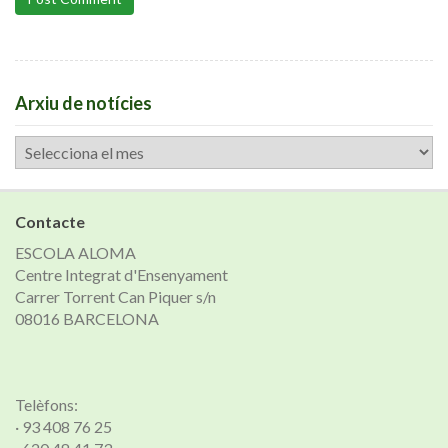
Arxiu de notícies
Arxiu
de
notícies
Contacte
ESCOLA ALOMA
Centre Integrat d'Ensenyament
Carrer Torrent Can Piquer s/n
08016 BARCELONA
Telèfons:
· 93 408 76 25