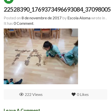
22528390_1769373496693084_37098005
Posted on
8 de novembre de 2017
by
Escola Aloma
wrote in
.
It has
0 Comment
.
222 Views
0
Likes
Leave A Comment