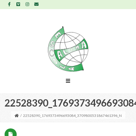
22528390_176937349669308
/
22528390_1769373496693084_3709800531867461396_N