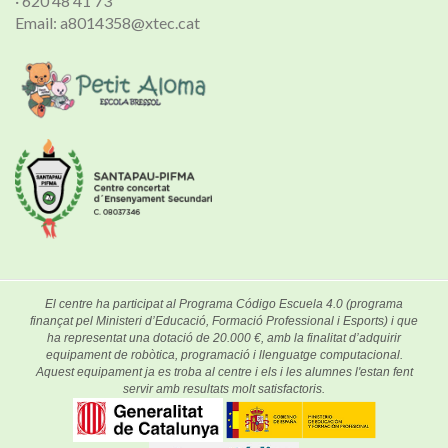
· 620 48 41 73
Email: a8014358@xtec.cat
El centre ha participat al Programa Código Escuela 4.0 (programa
finançat pel Ministeri d’Educació, Formació Professional i Esports) i que
ha representat una dotació de 20.000 €, amb la finalitat d’adquirir
equipament de robòtica, programació i llenguatge computacional.
Aquest equipament ja es troba al centre i els i les alumnes l'estan fent
servir amb resultats molt satisfactoris.