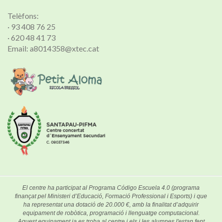
Telèfons:
· 93 408 76 25
· 620 48 41 73
Email: a8014358@xtec.cat
El centre ha participat al Programa Código Escuela 4.0 (programa
finançat pel Ministeri d’Educació, Formació Professional i Esports) i que
ha representat una dotació de 20.000 €, amb la finalitat d’adquirir
equipament de robòtica, programació i llenguatge computacional.
Aquest equipament ja es troba al centre i els i les alumnes l'estan fent