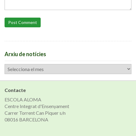
Post Comment
Arxiu de notícies
Arxiu
de
notícies
Contacte
ESCOLA ALOMA
Centre Integrat d'Ensenyament
Carrer Torrent Can Piquer s/n
08016 BARCELONA