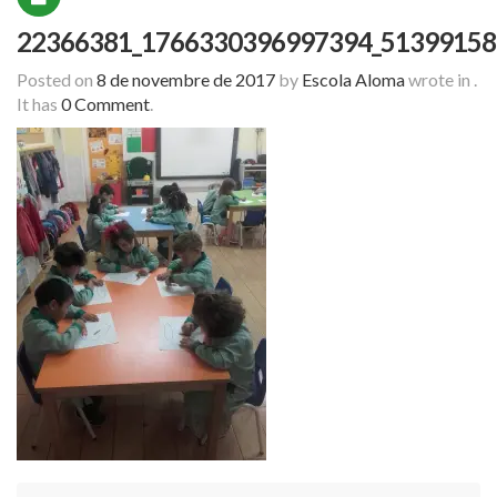
22366381_1766330396997394_51399158
Posted on
8 de novembre de 2017
by
Escola Aloma
wrote in
.
It has
0 Comment
.