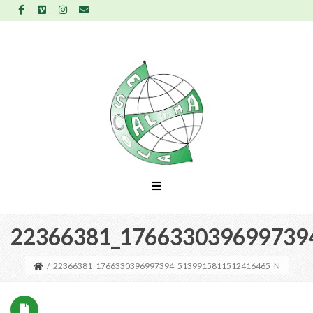
22366381_176633039699739
/
22366381_1766330396997394_5139915811512416465_N