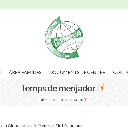
I
ÀREA FAMÍLIES
DOCUMENTS DE CENTRE
CONT
Temps de menjador
/
TEMPS DE MENJADOR
cola Aloma
wrote in
General
,
Notificacions
.