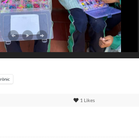
trònic
1
Likes