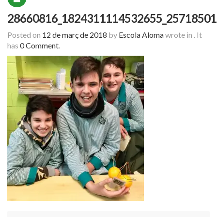
28660816_1824311114532655_25718501
Posted on
12 de març de 2018
by
Escola Aloma
wrote in
.
It
has
0 Comment
.