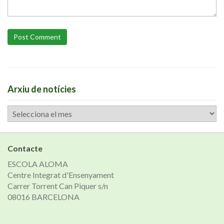
Post Comment
Arxiu de notícies
Arxiu
de
notícies
Contacte
ESCOLA ALOMA
Centre Integrat d'Ensenyament
Carrer Torrent Can Piquer s/n
08016 BARCELONA