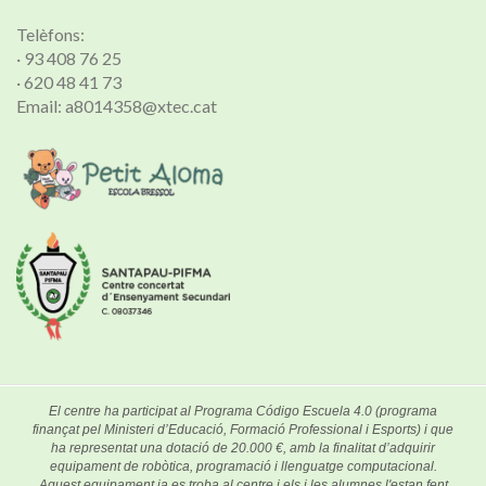
Telèfons:
· 93 408 76 25
· 620 48 41 73
Email: a8014358@xtec.cat
El centre ha participat al Programa Código Escuela 4.0 (programa
finançat pel Ministeri d’Educació, Formació Professional i Esports) i que
ha representat una dotació de 20.000 €, amb la finalitat d’adquirir
equipament de robòtica, programació i llenguatge computacional.
Aquest equipament ja es troba al centre i els i les alumnes l'estan fent