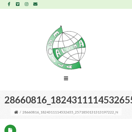
28660816_182431111453265
/
28660816_1824311114532655_2571850131313197222_N