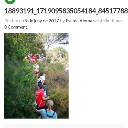
18893191_1719095835054184_84517788
Posted on
9 de juny de 2017
by
Escola Aloma
wrote in
.
It has
0 Comment
.