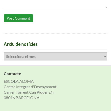
Post Comment
Arxiu de notícies
Arxiu
de
notícies
Contacte
ESCOLA ALOMA
Centre Integrat d'Ensenyament
Carrer Torrent Can Piquer s/n
08016 BARCELONA