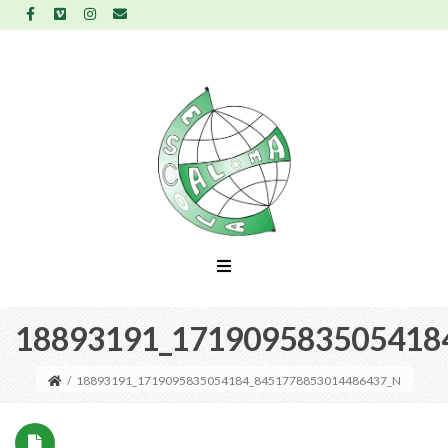
18893191_171909583505418
/
18893191_1719095835054184_8451778853014486437_N