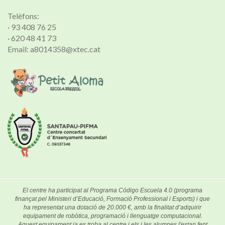
Telèfons:
· 93 408 76 25
· 620 48 41 73
Email: a8014358@xtec.cat
El centre ha participat al Programa Código Escuela 4.0 (programa
finançat pel Ministeri d’Educació, Formació Professional i Esports) i que
ha representat una dotació de 20.000 €, amb la finalitat d’adquirir
equipament de robòtica, programació i llenguatge computacional.
Aquest equipament ja es troba al centre i els i les alumnes l'estan fent