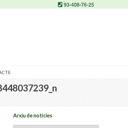
ACTE
8448037239_n
Arxiu de notícies
Arxiu