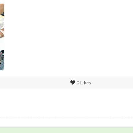
0
Likes