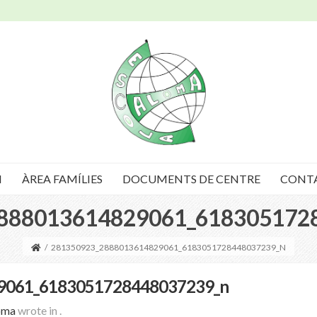
I
ÀREA FAMÍLIES
DOCUMENTS DE CENTRE
CONT
888013614829061_618305172
/
281350923_2888013614829061_6183051728448037239_N
9061_6183051728448037239_n
oma
wrote in
.