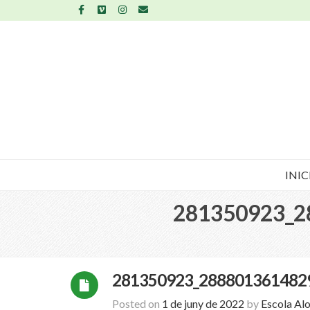
INIC
281350923_2
281350923_288801361482
Posted on
1 de juny de 2022
by
Escola Al