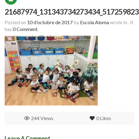
21687974_131343734273434_517259823
Posted on
10 d'octubre de 2017
by
Escola Aloma
wrote in
.
It
has
0 Comment
.
244 Views
0
Likes
Leave A Comment