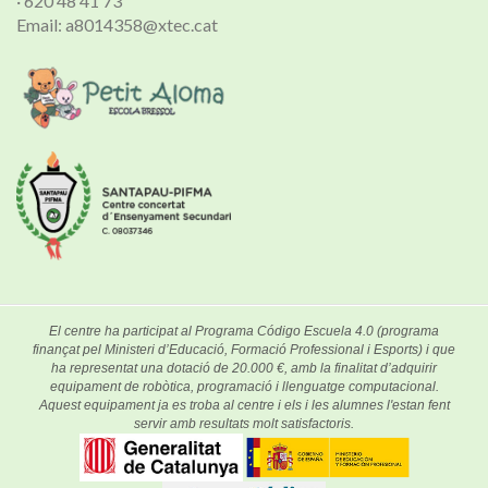
· 620 48 41 73
Email: a8014358@xtec.cat
El centre ha participat al Programa Código Escuela 4.0 (programa
finançat pel Ministeri d’Educació, Formació Professional i Esports) i que
ha representat una dotació de 20.000 €, amb la finalitat d’adquirir
equipament de robòtica, programació i llenguatge computacional.
Aquest equipament ja es troba al centre i els i les alumnes l'estan fent
servir amb resultats molt satisfactoris.