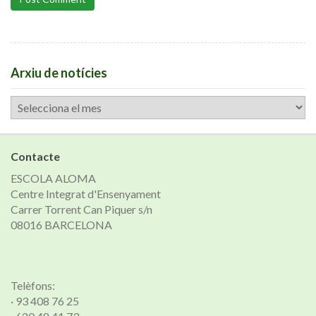
Arxiu de notícies
Arxiu
de
notícies
Contacte
ESCOLA ALOMA
Centre Integrat d'Ensenyament
Carrer Torrent Can Piquer s/n
08016 BARCELONA
Telèfons:
· 93 408 76 25