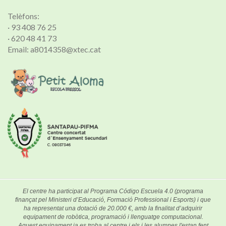
Telèfons:
· 93 408 76 25
· 620 48 41 73
Email: a8014358@xtec.cat
El centre ha participat al Programa Código Escuela 4.0 (programa
finançat pel Ministeri d’Educació, Formació Professional i Esports) i que
ha representat una dotació de 20.000 €, amb la finalitat d’adquirir
equipament de robòtica, programació i llenguatge computacional.
Aquest equipament ja es troba al centre i els i les alumnes l'estan fent