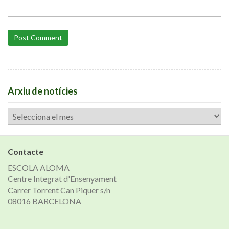
Post Comment
Arxiu de notícies
Arxiu
de
notícies
Contacte
ESCOLA ALOMA
Centre Integrat d'Ensenyament
Carrer Torrent Can Piquer s/n
08016 BARCELONA