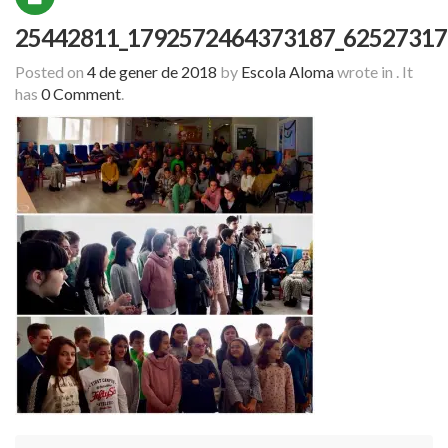
25442811_1792572464373187_62527317
Posted on
4 de gener de 2018
by
Escola Aloma
wrote in
.
It
has
0 Comment
.