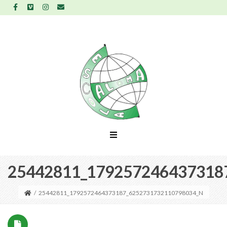
25442811_179257246437318
/
25442811_1792572464373187_6252731732110798034_N