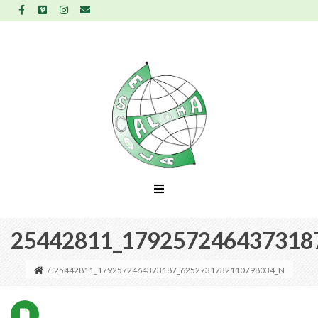
25442811_179257246437318
/
25442811_1792572464373187_6252731732110798034_N