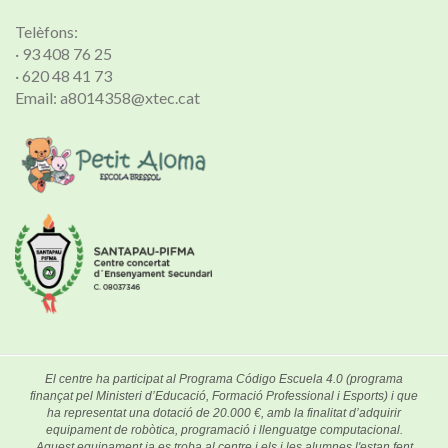
Telèfons:
· 93 408 76 25
· 620 48 41 73
Email: a8014358@xtec.cat
El centre ha participat al Programa Código Escuela 4.0 (programa
finançat pel Ministeri d’Educació, Formació Professional i Esports) i que
ha representat una dotació de 20.000 €, amb la finalitat d’adquirir
equipament de robòtica, programació i llenguatge computacional.
Aquest equipament ja es troba al centre i els i les alumnes l'estan fent