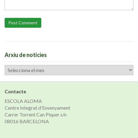
Post Comment
Arxiu de notícies
Arxiu
de
notícies
Contacte
ESCOLA ALOMA
Centre Integrat d'Ensenyament
Carrer Torrent Can Piquer s/n
08016 BARCELONA