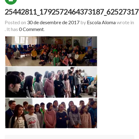
25442811_1792572464373187_62527317
Posted on
30 de desembre de 2017
by
Escola Aloma
wrote in
.
It has
0 Comment
.