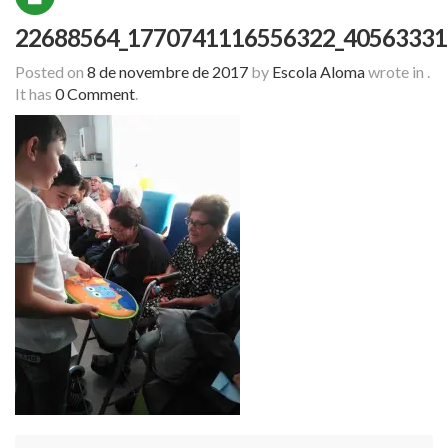
22688564_1770741116556322_40563331
Posted on
8 de novembre de 2017
by
Escola Aloma
wrote in
.
It has
0 Comment
.