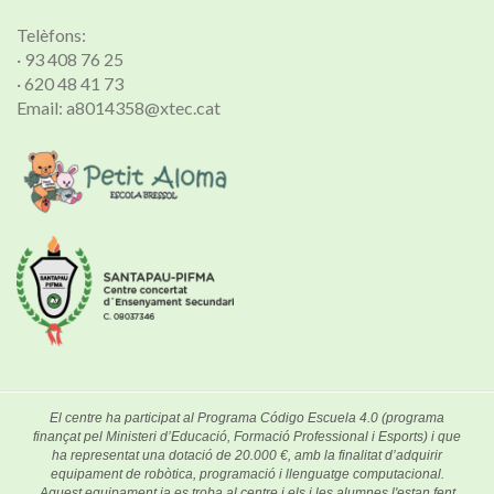
Telèfons:
· 93 408 76 25
· 620 48 41 73
Email: a8014358@xtec.cat
El centre ha participat al Programa Código Escuela 4.0 (programa
finançat pel Ministeri d’Educació, Formació Professional i Esports) i que
ha representat una dotació de 20.000 €, amb la finalitat d’adquirir
equipament de robòtica, programació i llenguatge computacional.
Aquest equipament ja es troba al centre i els i les alumnes l'estan fent