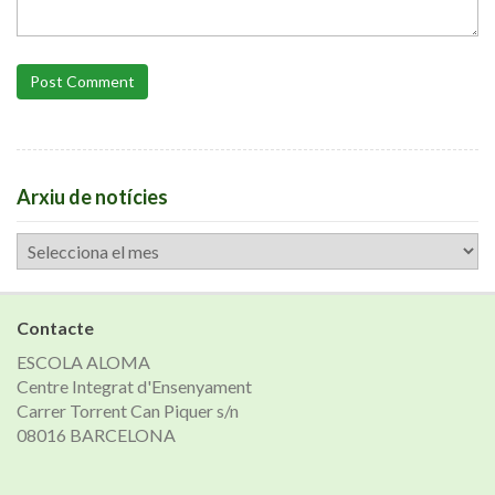
Post Comment
Arxiu de notícies
Arxiu
de
notícies
Contacte
ESCOLA ALOMA
Centre Integrat d'Ensenyament
Carrer Torrent Can Piquer s/n
08016 BARCELONA