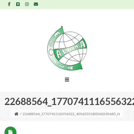
22688564_177074111655632
/
22688564_1770741116556322_4056333180360245685_N