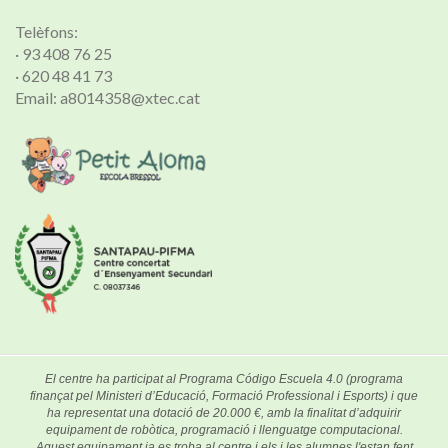
Telèfons:
· 93 408 76 25
· 620 48 41 73
Email: a8014358@xtec.cat
El centre ha participat al Programa Código Escuela 4.0 (programa
finançat pel Ministeri d’Educació, Formació Professional i Esports) i que
ha representat una dotació de 20.000 €, amb la finalitat d’adquirir
equipament de robòtica, programació i llenguatge computacional.
Aquest equipament ja es troba al centre i els i les alumnes l'estan fent