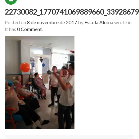
22730082_1770741069889660_33928679
Posted on
8 de novembre de 2017
by
Escola Aloma
wrote in
.
It has
0 Comment
.