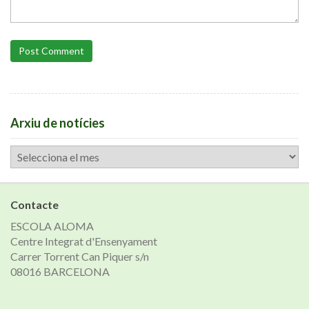
Post Comment
Arxiu de notícies
Arxiu
de
notícies
Contacte
ESCOLA ALOMA
Centre Integrat d'Ensenyament
Carrer Torrent Can Piquer s/n
08016 BARCELONA