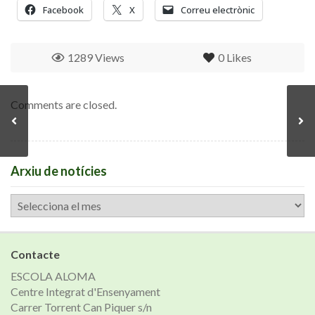
Facebook
X
Correu electrònic
1289 Views
0
Likes
Comments are closed.
Arxiu de notícies
Arxiu
de
notícies
Contacte
ESCOLA ALOMA
Centre Integrat d'Ensenyament
Carrer Torrent Can Piquer s/n