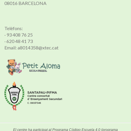
08016 BARCELONA
Telèfons:
· 93 408 76 25
· 620 48 41 73
Email: a8014358@xtec.cat
El centre ha participat al Programa Código Escuela 4.0 (programa