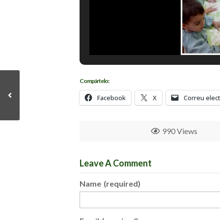
Compártelo:
Facebook
X
Correu elec
990 Views
Leave A Comment
Name
(required)