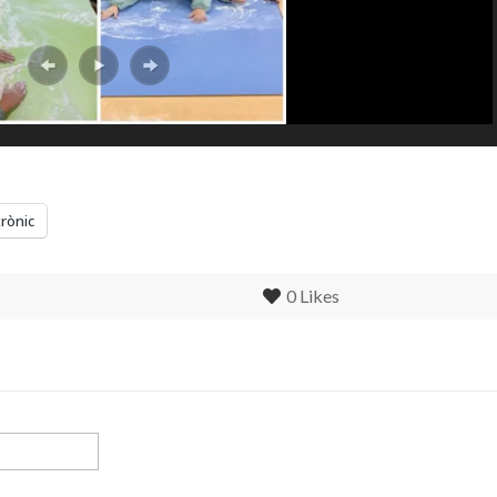
trònic
0
Likes