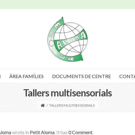
I
ÀREA FAMÍLIES
DOCUMENTS DE CENTRE
CONT
Tallers multisensorials
/
TALLERS MULTISENSORIALS
Aloma
wrote in
Petit Aloma
.
It has
0 Comment
.