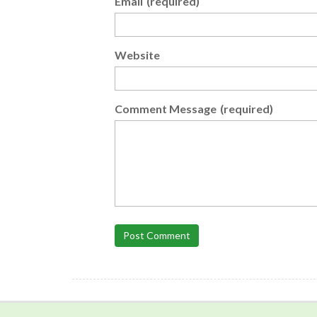
Email
(required)
Website
Comment Message
(required)
Post Comment