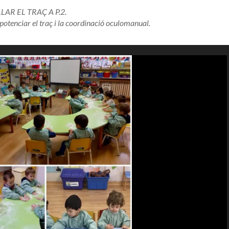
AR EL TRAÇ A P.2.
potenciar el traç i la coordinació oculomanual.