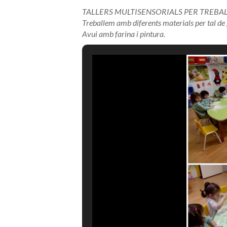
TALLERS MULTISENSORIALS PER TREBALL
Treballem amb diferents materials per tal de 
Avui amb farina i pintura.