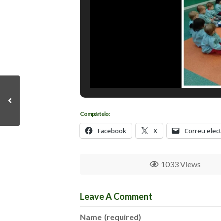
Compártelo:
Facebook
X
Correu elec
1033 Views
Leave A Comment
Name
(required)