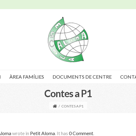
I
ÀREA FAMÍLIES
DOCUMENTS DE CENTRE
CONT
Contes a P1
/
CONTES A P1
Aloma
wrote in
Petit Aloma
.
It has
0 Comment
.