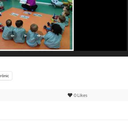
trònic
0
Likes