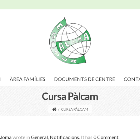
I
ÀREA FAMÍLIES
DOCUMENTS DE CENTRE
CONT
Cursa Pàlcam
/
CURSA PÀLCAM
Aloma
wrote in
General
,
Notificacions
.
It has
0 Comment
.