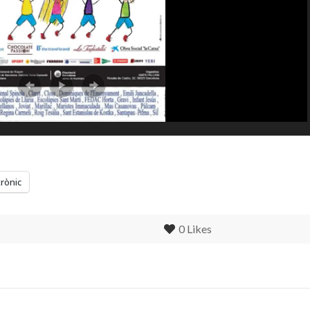
trònic
0
Likes