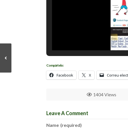
Compártelo:
Facebook
X
Correu elec
1404 Views
Leave A Comment
Name
(required)