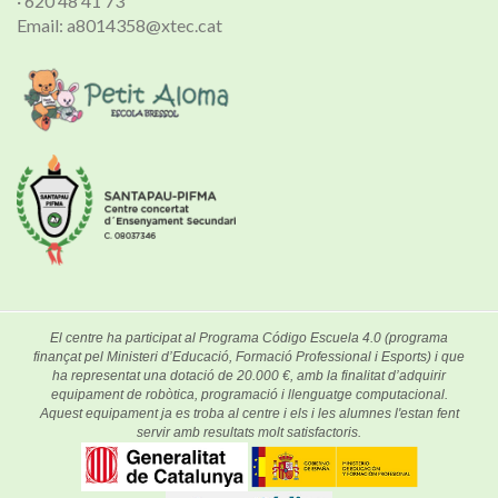
· 620 48 41 73
Email: a8014358@xtec.cat
El centre ha participat al Programa Código Escuela 4.0 (programa
finançat pel Ministeri d’Educació, Formació Professional i Esports) i que
ha representat una dotació de 20.000 €, amb la finalitat d’adquirir
equipament de robòtica, programació i llenguatge computacional.
Aquest equipament ja es troba al centre i els i les alumnes l'estan fent
servir amb resultats molt satisfactoris.