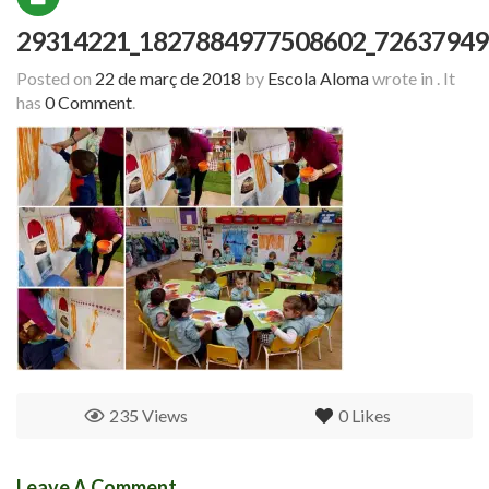
29314221_1827884977508602_72637949
Posted on
22 de març de 2018
by
Escola Aloma
wrote in
.
It
has
0 Comment
.
235 Views
0
Likes
Leave A Comment