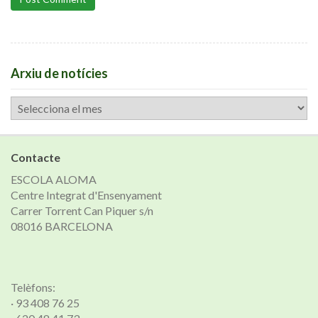
Arxiu de notícies
Arxiu
de
notícies
Contacte
ESCOLA ALOMA
Centre Integrat d'Ensenyament
Carrer Torrent Can Piquer s/n
08016 BARCELONA
Telèfons:
· 93 408 76 25