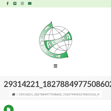
29314221_182788497750860
/
29314221_1827884977508602_7263794965278431526_N