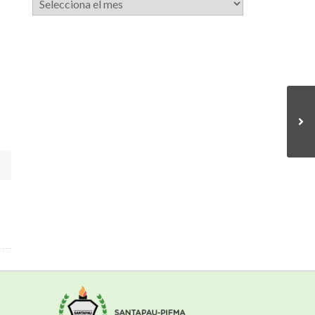
de
notícies