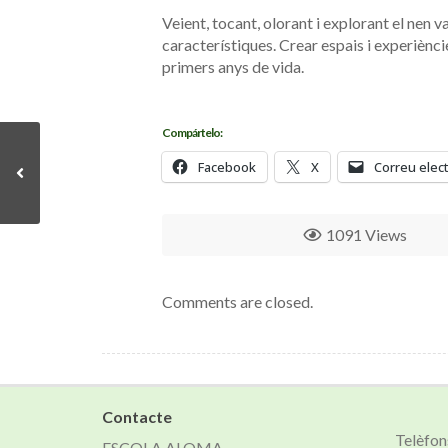
Veient, tocant, olorant i explorant el nen v
característiques. Crear espais i experiènc
primers anys de vida.
Compártelo:
Facebook
X
Correu elec
1091 Views
Comments are closed.
Contacte
Telèfon
ESCOLA ALOMA