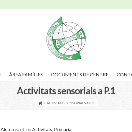
I
ÀREA FAMÍLIES
DOCUMENTS DE CENTRE
CONT
Activitats sensorials a P.1
/
ACTIVITATS SENSORIALS A P.1
a Aloma
wrote in
Activitats
,
Primària
.