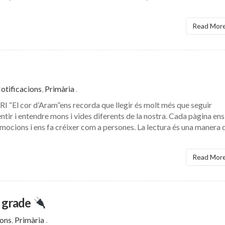
Read Mor
otificacions
,
Primària
.
l cor d’Aram”ens recorda que llegir és molt més que seguir
sentir i entendre mons i vides diferents de la nostra. Cada pàgina ens
emocions i ens fa créixer com a persones. La lectura és una manera 
Read Mor
h grade
ions
,
Primària
.