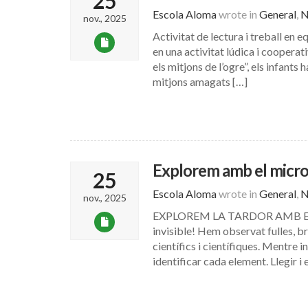
25
Escola Aloma
wrote in
General
,
N
nov., 2025
Activitat de lectura i treball en e
en una activitat lúdica i cooperati
els mitjons de l’ogre”, els infants
mitjons amagats […]
Explorem amb el micr
25
Escola Aloma
wrote in
General
,
N
nov., 2025
EXPLOREM LA TARDOR AMB EL MI
invisible! Hem observat fulles, br
científics i científiques. Mentre
identificar cada element. Llegir i 