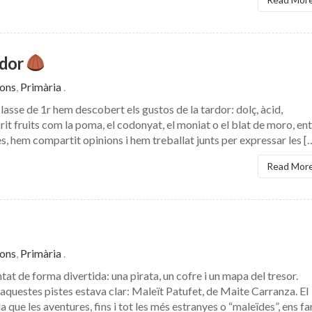
rdor
ions
,
Primària
.
classe de 1r hem descobert els gustos de la tardor: dolç, àcid,
it fruits com la poma, el codonyat, el moniat o el blat de moro, en
s, hem compartit opinions i hem treballat junts per expressar les [
Read Mor
ions
,
Primària
.
ntat de forma divertida: una pirata, un cofre i un mapa del tresor.
aquestes pistes estava clar: Maleït Patufet, de Maite Carranza. El
a que les aventures, fins i tot les més estranyes o “maleïdes”, ens fa