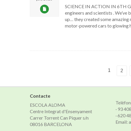
SCIENCE IN ACTION IN 6TH GRADE
engineers and scientists . We’ve b
up… they created some amazing mo
motor-powered cars to glowing 
1
2
Contacte
Telèfon
ESCOLA ALOMA
· 93 40
Centre Integrat d'Ensenyament
· 620 4
Carrer Torrent Can Piquer s/n
Email:
08016 BARCELONA