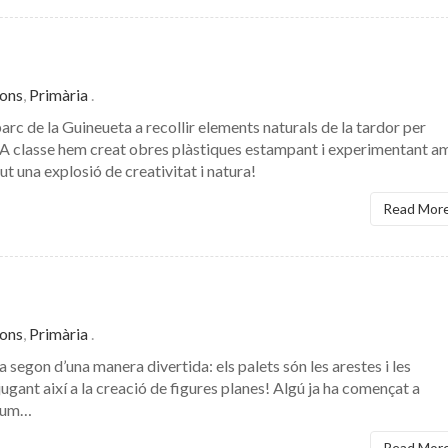
ions
,
Primària
.
rc de la Guineueta a recollir elements naturals de la tardor per
s. A classe hem creat obres plàstiques estampant i experimentant 
t una explosió de creativitat i natura!
Read Mor
ions
,
Primària
.
a segon d’una manera divertida: els palets són les arestes i les
 jugant així a la creació de figures planes! Algú ja ha començat a
volum…
Read Mor