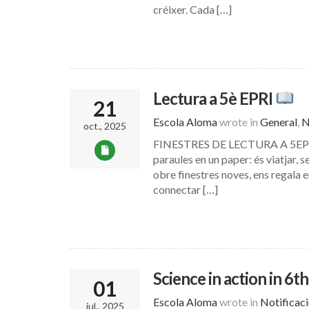
créixer. Cada […]
Lectura a 5è EPRI
21
Escola Aloma
wrote in
General
,
N
oct., 2025
FINESTRES DE LECTURA A 5EPRI “E
paraules en un paper: és viatjar, 
obre finestres noves, ens regala 
connectar […]
Science in action in 6t
01
Escola Aloma
wrote in
Notificac
jul., 2025