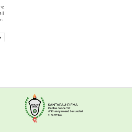
ung
all
om
e