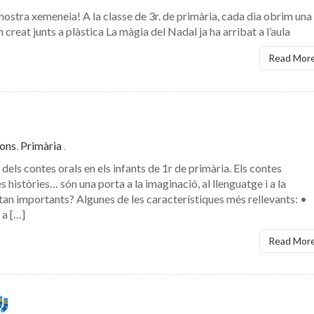
 nostra xemeneia! A la classe de 3r. de primària, cada dia obrim una
reat junts a plàstica La màgia del Nadal ja ha arribat a l’aula
Read Mor
ions
,
Primària
.
s contes orals en els infants de 1r de primària. Els contes
 històries… són una porta a la imaginació, al llenguatge i a la
an importants? Algunes de les característiques més rellevants: •
 a […]
Read Mor