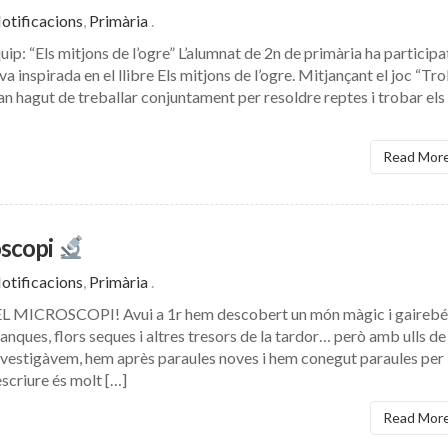
otificacions
,
Primària
.
quip: “Els mitjons de l’ogre” L’alumnat de 2n de primària ha participa
va inspirada en el llibre Els mitjons de l’ogre. Mitjançant el joc “Tr
 han hagut de treballar conjuntament per resoldre reptes i trobar els
Read Mor
oscopi
otificacions
,
Primària
.
CROSCOPI! Avui a 1r hem descobert un món màgic i gairebé
anques, flors seques i altres tresors de la tardor… però amb ulls de
 investigàvem, hem après paraules noves i hem conegut paraules per
escriure és molt […]
Read Mor