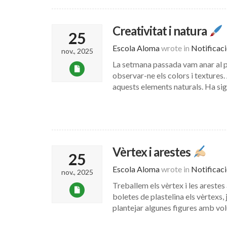
Creativitat i natura
25
Escola Aloma
wrote in
Notificac
nov., 2025
La setmana passada vam anar al pa
observar-ne els colors i texture
aquests elements naturals. Ha sigu
Vèrtex i arestes
25
Escola Aloma
wrote in
Notificac
nov., 2025
Treballem els vèrtex i les arestes 
boletes de plastelina els vèrtexs,
plantejar algunes figures amb 