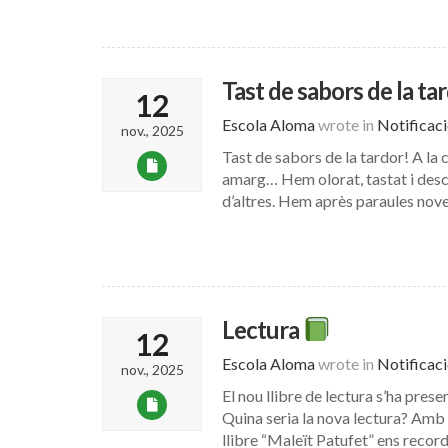
Tast de sabors de la ta
12
Escola Aloma
wrote in
Notificac
nov., 2025
Tast de sabors de la tardor! A la 
amarg… Hem olorat, tastat i descr
d’altres. Hem après paraules nove
Lectura
12
Escola Aloma
wrote in
Notificac
nov., 2025
El nou llibre de lectura s’ha prese
Quina seria la nova lectura? Amb 
llibre “Maleït Patufet” ens record