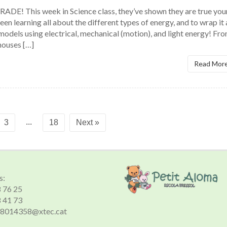
! This week in Science class, they’ve shown they are true yo
een learning all about the different types of energy, and to wrap it 
dels using electrical, mechanical (motion), and light energy! Fr
houses […]
Read Mor
...
3
18
Next »
s:
8 76 25
8 41 73
 a8014358@xtec.cat