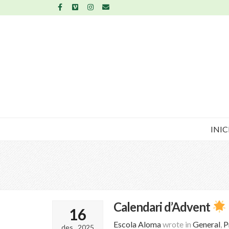
INIC
Calendari d’Advent
16
Escola Aloma
wrote in
General
,
P
des., 2025