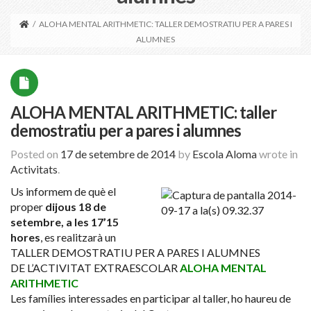
/
ALOHA MENTAL ARITHMETIC: TALLER DEMOSTRATIU PER A PARES I
ALUMNES
ALOHA MENTAL ARITHMETIC: taller
demostratiu per a pares i alumnes
Posted on
17 de setembre de 2014
by
Escola Aloma
wrote in
Activitats
.
Us informem de què el
proper
dijous 18 de
setembre, a les 17’15
hores
, es realitzarà un
TALLER DEMOSTRATIU PER A PARES I ALUMNES
DE L’ACTIVITAT EXTRAESCOLAR
ALOHA MENTAL
ARITHMETIC
Les famílies interessades en participar al taller, ho haureu de