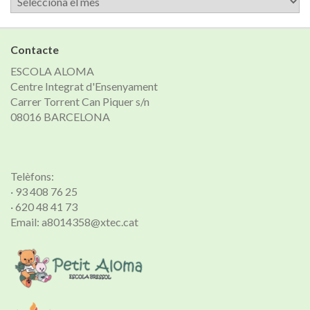
de
notícies
Contacte
ESCOLA ALOMA
Centre Integrat d'Ensenyament
Carrer Torrent Can Piquer s/n
08016 BARCELONA
Telèfons:
· 93 408 76 25
· 620 48 41 73
Email: a8014358@xtec.cat