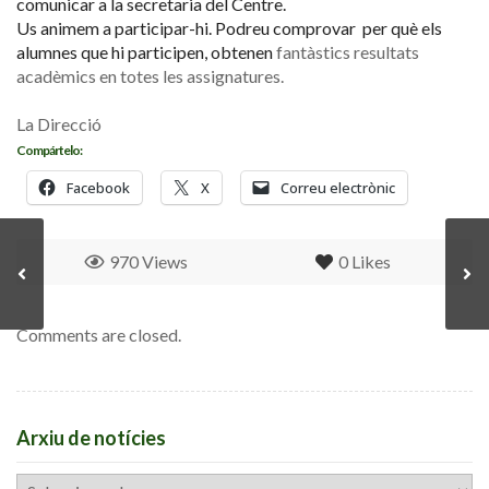
comunicar a la secretaria del Centre.
Us animem a participar-hi. Podreu comprovar per què els
alumnes que hi participen, obtenen
fantàstics resultats
acadèmics en totes les assignatures.
La Direcció
Compártelo:
Facebook
X
Correu electrònic
970 Views
0
Likes
Comments are closed.
Arxiu de notícies
Arxiu