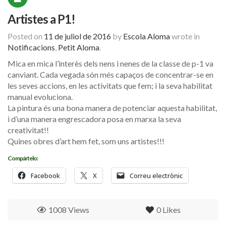
Artistes a P1!
Posted on
11 de juliol de 2016
by
Escola Aloma
wrote in
Notificacions
,
Petit Aloma
.
Mica en mica l’interès dels nens i nenes de la classe de p-1 va
canviant. Cada vegada són més capaços de concentrar-se en
les seves accions, en les activitats que fem; i la seva habilitat
manual evoluciona.
La pintura és una bona manera de potenciar aquesta habilitat,
i d’una manera engrescadora posa en marxa la seva
creativitat!!
Quines obres d’art hem fet, som uns artistes!!!
Compártelo:
Facebook
X
Correu electrònic
1008 Views
0
Likes