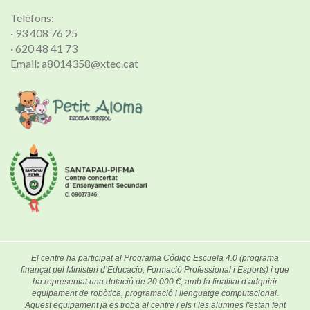
Telèfons:
· 93 408 76 25
· 620 48 41 73
Email: a8014358@xtec.cat
El centre ha participat al Programa Código Escuela 4.0 (programa
finançat pel Ministeri d’Educació, Formació Professional i Esports) i que
ha representat una dotació de 20.000 €, amb la finalitat d’adquirir
equipament de robòtica, programació i llenguatge computacional.
Aquest equipament ja es troba al centre i els i les alumnes l'estan fent