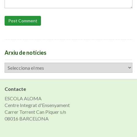
Post Comment
Arxiu de notícies
Arxiu
de
notícies
Contacte
ESCOLA ALOMA
Centre Integrat d'Ensenyament
Carrer Torrent Can Piquer s/n
08016 BARCELONA