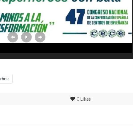
trònic
0
Likes