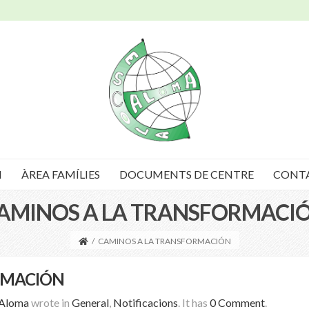
I
ÀREA FAMÍLIES
DOCUMENTS DE CENTRE
CONT
AMINOS A LA TRANSFORMACI
/
CAMINOS A LA TRANSFORMACIÓN
RMACIÓN
 Aloma
wrote in
General
,
Notificacions
.
It has
0 Comment
.