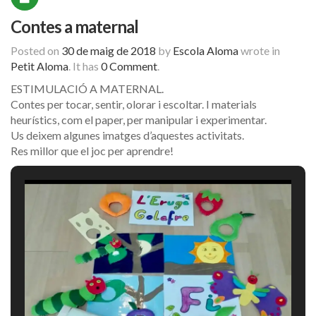
Contes a maternal
Posted on
30 de maig de 2018
by
Escola Aloma
wrote in
Petit Aloma
.
It has
0 Comment
.
ESTIMULACIÓ A MATERNAL.
Contes per tocar, sentir, olorar i escoltar. I materials
heurístics, com el paper, per manipular i experimentar.
Us deixem algunes imatges d’aquestes activitats.
Res millor que el joc per aprendre!