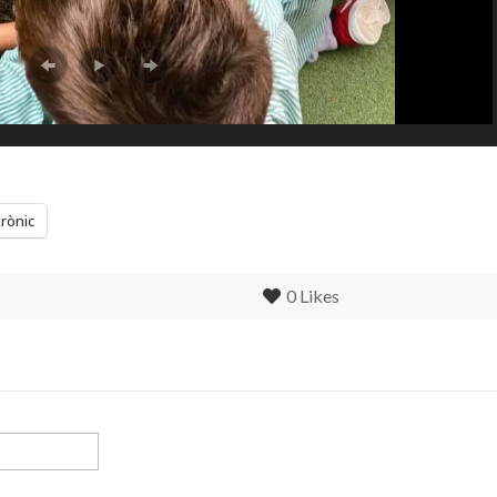
trònic
0
Likes