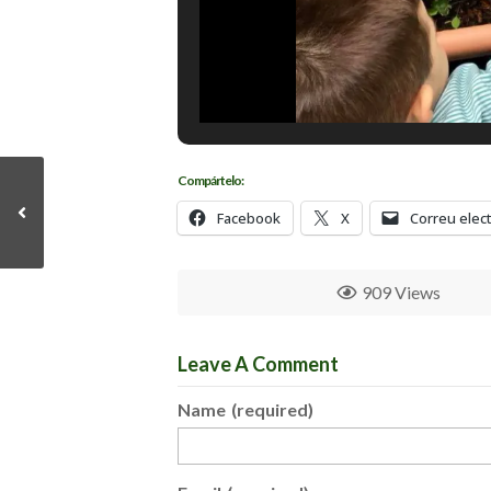
Compártelo:
Facebook
X
Correu elec
909 Views
Leave A Comment
Name
(required)