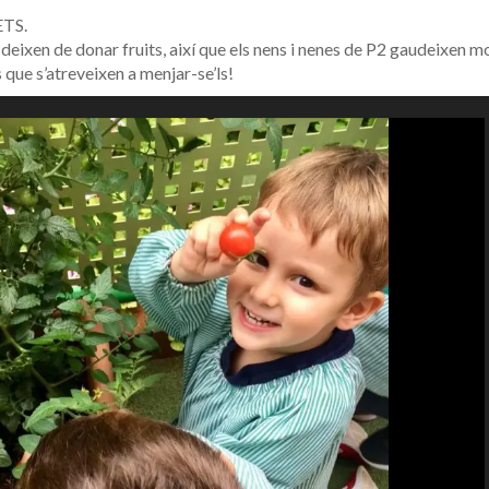
TS.
deixen de donar fruits, així que els nens i nenes de P2 gaudeixen m
s que s’atreveixen a menjar-se’ls!