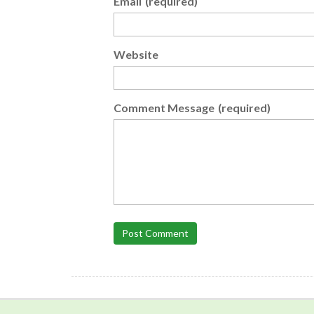
Email
(required)
Website
Comment Message
(required)
Post Comment