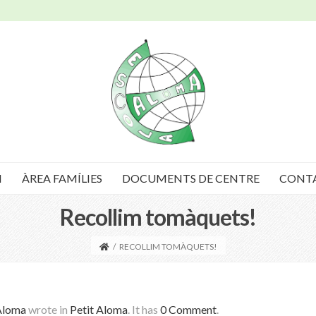
I
ÀREA FAMÍLIES
DOCUMENTS DE CENTRE
CONT
Recollim tomàquets!
/
RECOLLIM TOMÀQUETS!
Aloma
wrote in
Petit Aloma
.
It has
0 Comment
.