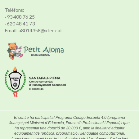
Telèfons:
· 93 408 76 25
· 620 48 41 73
Email: a8014358@xtec.cat
El centre ha participat al Programa Código Escuela 4.0 (programa
finançat pel Ministeri d’Educació, Formació Professional i Esports) i que
ha representat una dotació de 20.000 €, amb la finalitat d’adquirir
equipament de robòtica, programació i llenguatge computacional.
Aquest equipament ja es troba al centre i els i les alumnes l'estan fent