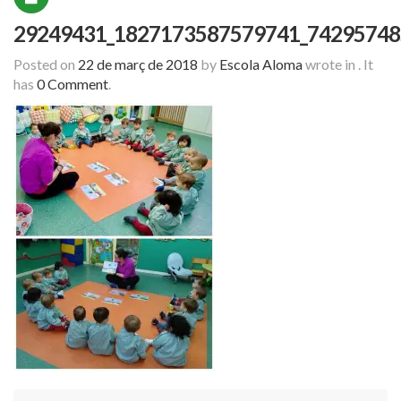
29249431_1827173587579741_74295748
Posted on
22 de març de 2018
by
Escola Aloma
wrote in
.
It
has
0 Comment
.