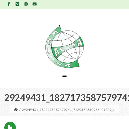
29249431_182717358757974
/
29249431_1827173587579741_7429574850966401229_N