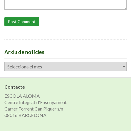
Post Comment
Arxiu de notícies
Arxiu
de
notícies
Contacte
ESCOLA ALOMA
Centre Integrat d'Ensenyament
Carrer Torrent Can Piquer s/n
08016 BARCELONA