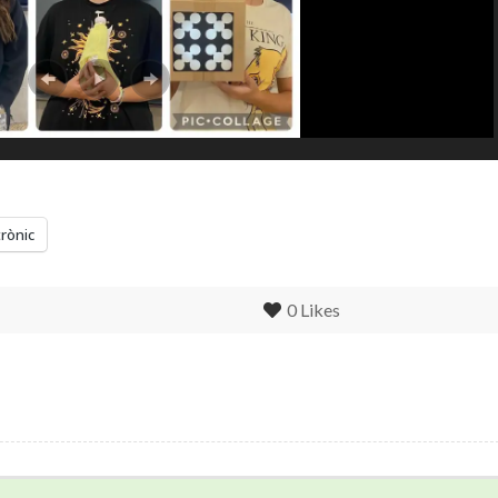
trònic
0
Likes