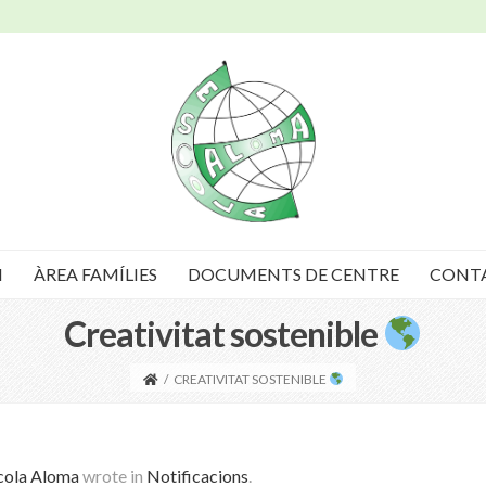
I
ÀREA FAMÍLIES
DOCUMENTS DE CENTRE
CONT
Creativitat sostenible
/
CREATIVITAT SOSTENIBLE
cola Aloma
wrote in
Notificacions
.