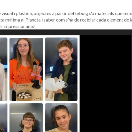
 visual i plàstica, objectes a partir del rebuig i/o materials que ten
mta mínima al Planeta i saber com s’ha de reciclar cada element de l
ls impressionants!