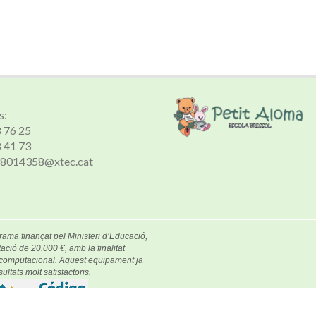
s:
8 76 25
8 41 73
 a8014358@xtec.cat
rama finançat pel Ministeri d’Educació,
ació de 20.000 €, amb la finalitat
e computacional. Aquest equipament ja
ultats molt satisfactoris.