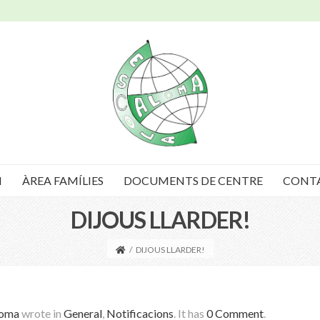
I
ÀREA FAMÍLIES
DOCUMENTS DE CENTRE
CONT
DIJOUS LLARDER!
/
DIJOUS LLARDER!
loma
wrote in
General
,
Notificacions
.
It has
0 Comment
.