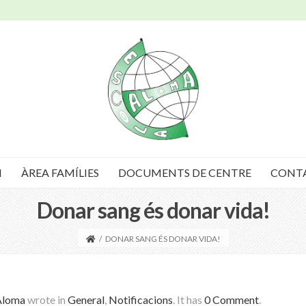
I
ÀREA FAMÍLIES
DOCUMENTS DE CENTRE
CONT
Donar sang és donar vida!
/
DONAR SANG ÉS DONAR VIDA!
Aloma
wrote in
General
,
Notificacions
.
It has
0 Comment
.