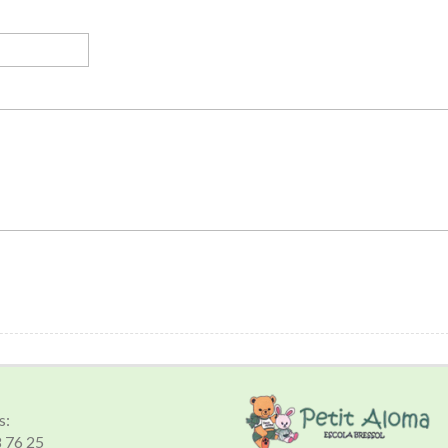
s:
8 76 25