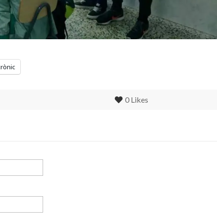
trònic
0
Likes