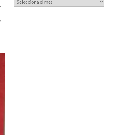
de
r
notícies
s