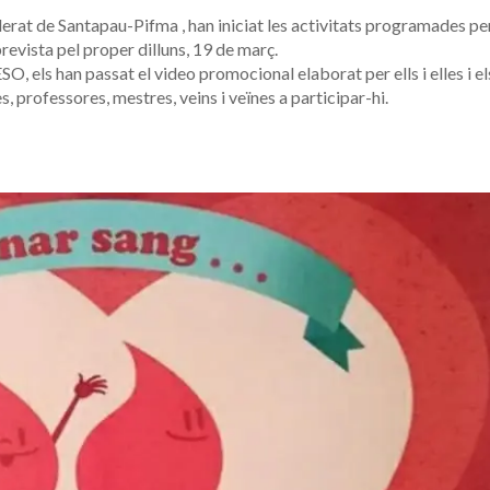
lerat de Santapau-Pifma , han iniciat les activitats programades pe
evista pel proper dilluns, 19 de març.
ESO, els han passat el video promocional elaborat per ells i elles i el
s, professores, mestres, veins i veïnes a participar-hi.