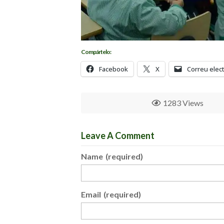
Compártelo:
Facebook
X
Correu elec
1283 Views
Leave A Comment
Name
(required)
Email
(required)