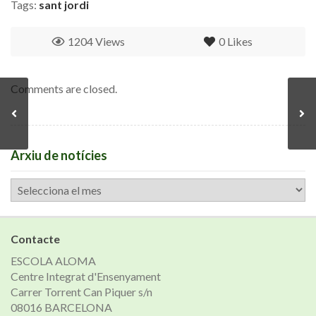
Tags:
sant jordi
1204 Views
0
Likes
Comments are closed.
Arxiu de notícies
Arxiu
de
notícies
Contacte
ESCOLA ALOMA
Centre Integrat d'Ensenyament
Carrer Torrent Can Piquer s/n
08016 BARCELONA