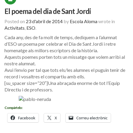
El poema del dia de Sant Jordi
Posted on
23 d'abril de 2014
by
Escola Aloma
wrote in
Activitats
,
ESO
.
Cada any, des de fa molt de temps, dediquem a l’alumnat
d’ESO un poema per celebrar el Dia de Sant Jordi i retre
homenatge als millors escriptors de la història.
Aquests poemes porten tots un missatge que volem arribi al
nostre alumnat.
Avui l’envio per tal que tots els/les alumnes el puguin tenir de
record i vosaltres el compartiu amb ells.
[su_spacer size=”20″]Una abraçada enorme de tot l’Equip
Directiu i de professors.
Compártelo:
Facebook
X
Correu electrònic