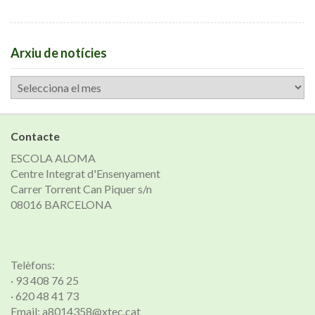
Arxiu de notícies
Arxiu
de
notícies
Contacte
ESCOLA ALOMA
Centre Integrat d'Ensenyament
Carrer Torrent Can Piquer s/n
08016 BARCELONA
Telèfons:
· 93 408 76 25
· 620 48 41 73
Email: a8014358@xtec.cat