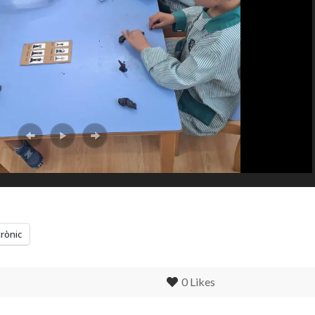
trònic
0
Likes