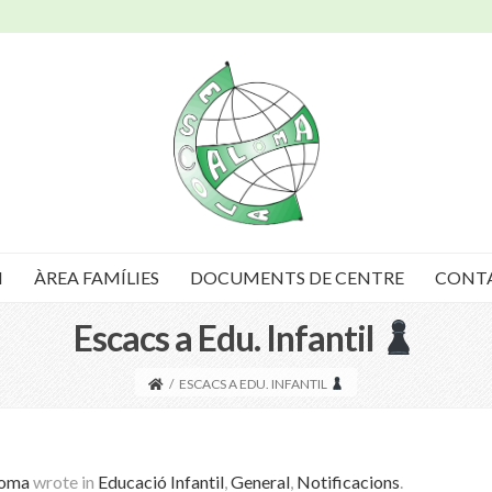
I
ÀREA FAMÍLIES
DOCUMENTS DE CENTRE
CONT
Escacs a Edu. Infantil
/
ESCACS A EDU. INFANTIL
loma
wrote in
Educació Infantil
,
General
,
Notificacions
.