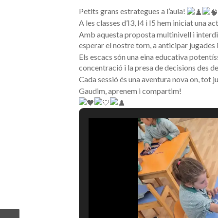
Petits grans estrategues a l’aula!
A les classes d’I3, I4 i I5 hem iniciat una 
Amb aquesta proposta multinivell i interdi
esperar el nostre torn, a anticipar jugades 
Els escacs són una eina educativa potentí
concentració i la presa de decisions des de
Cada sessió és una aventura nova on, tot j
Gaudim, aprenem i compartim!