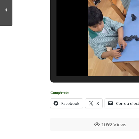
Compártelo:
Facebook
X
Correu elec
1092 Views