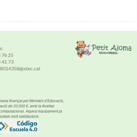
s:
8 76 25
8 41 73
 a8014358@xtec.cat
rama finançat pel Ministeri d’Educació,
ació de 20.000 €, amb la finalitat
e computacional. Aquest equipament ja
ultats molt satisfactoris.