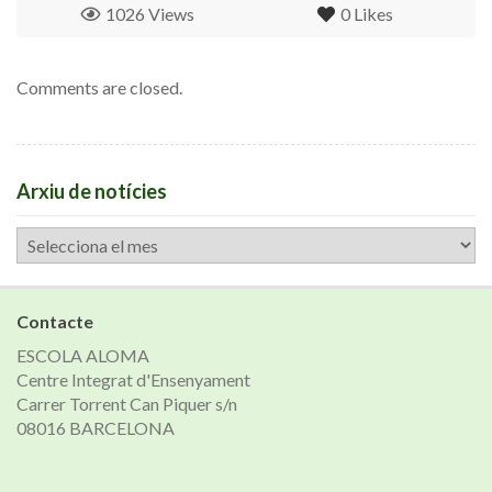
1026 Views
0
Likes
Comments are closed.
Arxiu de notícies
Arxiu
de
notícies
Contacte
ESCOLA ALOMA
Centre Integrat d'Ensenyament
Carrer Torrent Can Piquer s/n
08016 BARCELONA