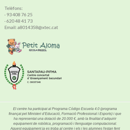
Telèfons:
· 93 408 76 25
· 620 48 41 73
Email: a8014358@xtec.cat
El centre ha participat al Programa Código Escuela 4.0 (programa
finançat pel Ministeri d’Educació, Formació Professional i Esports) i que
ha representat una dotació de 20.000 €, amb la finalitat d’adquirir
equipament de robòtica, programació i llenguatge computacional.
Aquest equipament ja es troba al centre i els i les alumnes l'estan fent