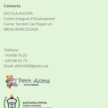
Contacte
ESCOLA ALOMA
Centre Integrat d'Ensenyament
Carrer Torrent Can Piquer s/n
08016 BARCELONA
Telèfons:
· 93 408 76 25
· 620 48 41 73
Email: a8014358@xtec.cat