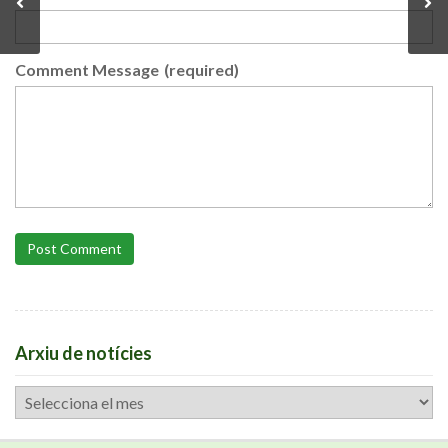
Comment Message
(required)
Post Comment
Arxiu de notícies
Arxiu
de
notícies