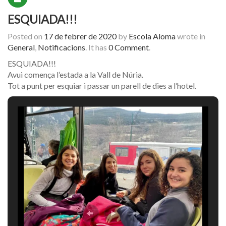
ESQUIADA!!!
Posted on
17 de febrer de 2020
by
Escola Aloma
wrote in
General
,
Notificacions
.
It has
0 Comment
.
ESQUIADA!!!
Avui comença l’estada a la Vall de Núria.
Tot a punt per esquiar i passar un parell de dies a l’hotel.