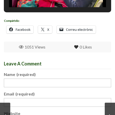
Compártelo:
Facebook
X
Correu electrònic
1051 Views
0
Likes
Leave A Comment
Name
(required)
Email
(required)
Website