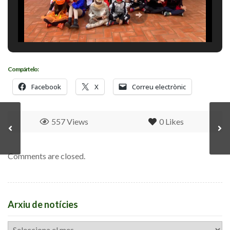
Compártelo:
Facebook
X
Correu electrònic
557 Views
0
Likes
Comments are closed.
Arxiu de notícies
Arxiu