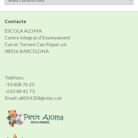
de
notícies
Contacte
ESCOLA ALOMA
Centre Integrat d'Ensenyament
Carrer Torrent Can Piquer s/n
08016 BARCELONA
Telèfons:
· 93 408 76 25
· 620 48 41 73
Email: a8014358@xtec.cat