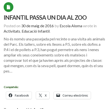
INFANTIL PASSA UN DIA AL ZOO
Posted on
30 de maig de 2016
by
Escola Aloma
wrote in
Activitats
,
Educació Infantil
.
No és només una passejada pel recinte o una visita als animals
del Parc. Els tallers, sobre els lleons a P.5, sobre els dofins a
P.4 i el de pollets a P.3, han pogut permetre als nens i nenes
ampliar els seus coneixements sobre els mateixos i
comprovar tot el que ja havien après als projectes de classe:
què mengen, com és la seva pell, quant dormen, quin és el seu
pes…
Compártelo:
Facebook
X
Correu electrònic