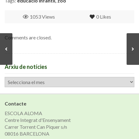
Tags:
educació infantil
,
zoo
1053 Views
0
Likes
Comments are closed.
Arxiu de notícies
Arxiu
de
notícies
Contacte
ESCOLA ALOMA
Centre Integrat d'Ensenyament
Carrer Torrent Can Piquer s/n
08016 BARCELONA