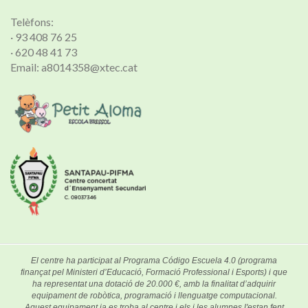
Telèfons:
· 93 408 76 25
· 620 48 41 73
Email: a8014358@xtec.cat
El centre ha participat al Programa Código Escuela 4.0 (programa
finançat pel Ministeri d’Educació, Formació Professional i Esports) i que
ha representat una dotació de 20.000 €, amb la finalitat d’adquirir
equipament de robòtica, programació i llenguatge computacional.
Aquest equipament ja es troba al centre i els i les alumnes l'estan fent