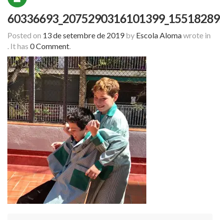
60336693_2075290316101399_15518289
Posted on
13 de setembre de 2019
by
Escola Aloma
wrote in
.
It has
0 Comment
.