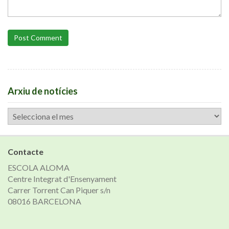
Post Comment
Arxiu de notícies
Arxiu
de
notícies
Contacte
ESCOLA ALOMA
Centre Integrat d'Ensenyament
Carrer Torrent Can Piquer s/n
08016 BARCELONA