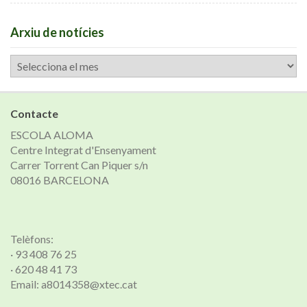
Arxiu de notícies
Arxiu
de
notícies
Contacte
ESCOLA ALOMA
Centre Integrat d'Ensenyament
Carrer Torrent Can Piquer s/n
08016 BARCELONA
Telèfons:
· 93 408 76 25
· 620 48 41 73
Email: a8014358@xtec.cat