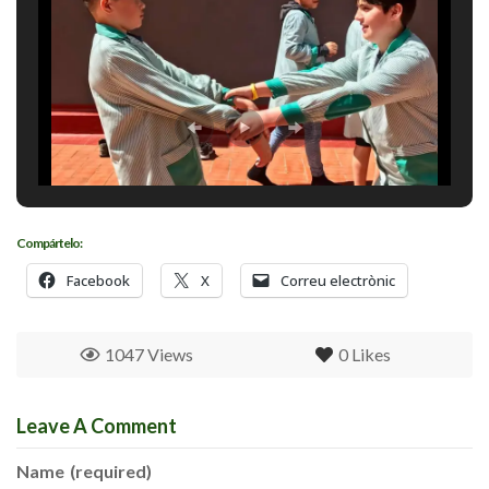
Compártelo:
Facebook
X
Correu electrònic
1047 Views
0
Likes
Leave A Comment
Name
(required)