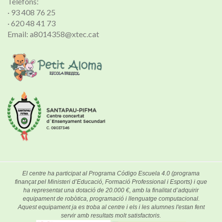
Telèfons:
· 93 408 76 25
· 620 48 41 73
Email: a8014358@xtec.cat
El centre ha participat al Programa Código Escuela 4.0 (programa
finançat pel Ministeri d’Educació, Formació Professional i Esports) i que
ha representat una dotació de 20.000 €, amb la finalitat d’adquirir
equipament de robòtica, programació i llenguatge computacional.
Aquest equipament ja es troba al centre i els i les alumnes l'estan fent
servir amb resultats molt satisfactoris.